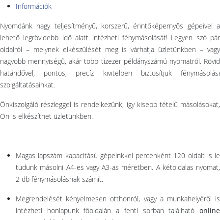
Információk
Nyomdánk nagy teljesítményű, korszerű, érintőképernyős gépeivel a
lehető legrövidebb idő alatt intézheti fénymásolását! Legyen szó pár
oldalról – melynek elkészülését meg is várhatja üzletünkben – vagy
nagyobb mennyiségű, akár több tízezer példányszámú nyomatról. Rövid
határidővel, pontos, precíz kivitelben biztosítjuk fénymásolási
szolgáltatásainkat.
Önkiszolgáló részleggel is rendelkezünk, így kisebb tételű másolásokat,
Ön is elkészíthet üzletünkben.
Magas lapszám kapacitású gépeinkkel percenként 120 oldalt is le
tudunk másolni A4-es vagy A3-as méretben. A kétoldalas nyomat,
2 db fénymásolásnak számít.
Megrendelését kényelmesen otthonról, vagy a munkahelyéről is
intézheti honlapunk főoldalán a fenti sorban található
online