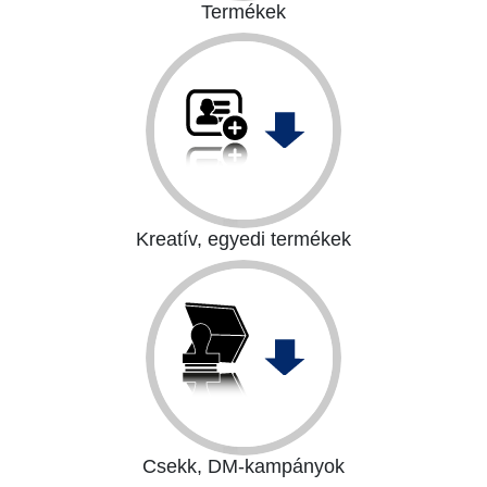
Termékek
Szórólapok
Plakátok
Névjegy készítés
Brosúra
Kreatív, egyedi termékek
Egyedi naptárak
Ültető- és névjegykártyák
Meghívók
Matricák
Csekk, DM-kampányok