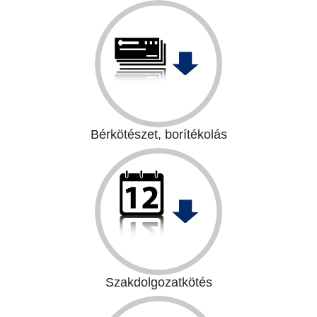
Számlalevél
Vágott csekk
Leporelló csekk
Online csekkrendelés
Bérkötészet, borítékolás
Laminálás
Spirálozás
Hőkötés
DM-kampányok
Szakdolgozatkötés