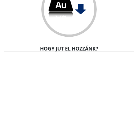
Papír Textil Üveg Fólia
aranyozás
HOGY JUT EL HOZZÁNK?